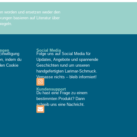
sen worden und ersetzen weder den
ungen basieren auf Literatur über
iegeln.
ungen
Social Media
inwilligung
Folge uns auf Social Media für
fen, indem du
Updates, Angebote und spannende
den Cookie
Geschichten rund um unseren
handgefertigten Larimar-Schmuck.
Verpasse nichts – bleib informiert!
Kundensupport
Du hast eine Frage zu einem
bestimmten Produkt? Dann
schreib uns eine Nachricht.