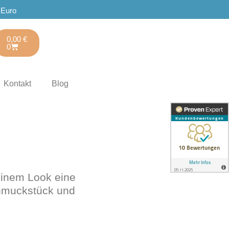
 Euro
0,00
€
0
Kontakt
Blog
einem Look eine
chmuckstück und