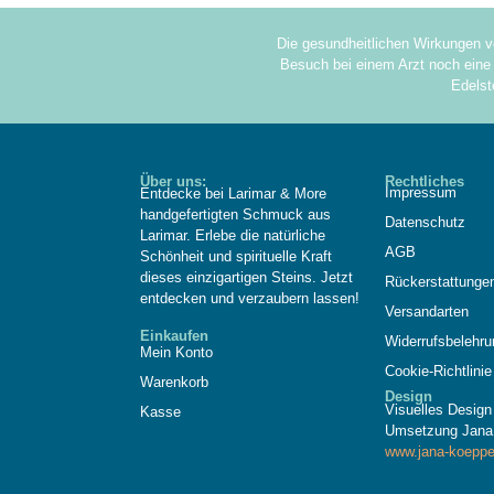
Die gesundheitlichen Wirkungen v
Besuch bei einem Arzt noch eine 
Edelst
Über uns:
Rechtliches
Impressum
Entdecke bei Larimar & More
handgefertigten Schmuck aus
Datenschutz
Larimar. Erlebe die natürliche
AGB
Schönheit und spirituelle Kraft
dieses einzigartigen Steins. Jetzt
Rückerstattunge
entdecken und verzaubern lassen!
Versandarten
Einkaufen
Widerrufsbelehru
Mein Konto
Cookie-Richtlinie
Warenkorb
Design
Visuelles Desig
Kasse
Umsetzung Jana
www.jana-koeppe