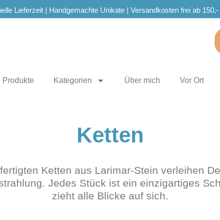
elle Lieferzeit | Handgemachte Unikate | Versandkosten frei ab 150,-
e Produkte
Kategorien
Über mich
Vor Ort
Ketten
ertigten Ketten aus Larimar-Stein verleihen D
trahlung. Jedes Stück ist ein einzigartiges S
zieht alle Blicke auf sich.