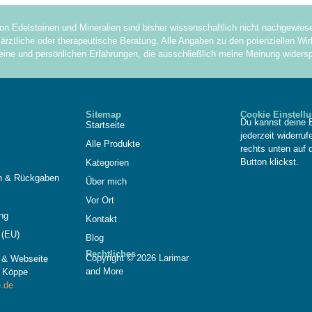
on Edelsteinen und Mineralien sind bisher wissenschaftlich nicht nachgewie
ärztliche oder therapeutische Beratung. Alle Angaben zu den potenziellen Wirk
eine und persönlichen Erfahrungen, die ausschließlich meine Meinung widersp
Sitemap
Cookie Einstell
Du kannst deine E
Startseite
jederzeit widerru
Alle Produkte
rechts unten auf 
Button klickst.
Kategorien
n & Rückgaben
Über mich
Vor Ort
ng
Kontakt
 (EU)
Blog
Rechtliches
Copyright © 2026 Larimar
n & Webseite
and More
 Köppe
.de