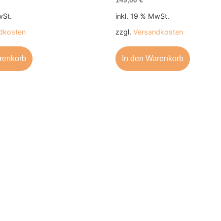
149,00
€
wSt.
inkl. 19 % MwSt.
dkosten
zzgl.
Versandkosten
renkorb
In den Warenkorb