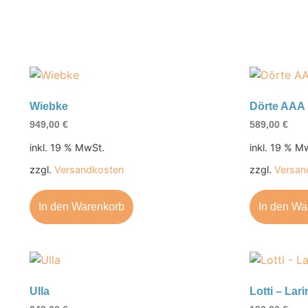
Wiebke
Dörte AAA
949,00
€
589,00
€
inkl. 19 % MwSt.
inkl. 19 % M
zzgl.
Versandkosten
zzgl.
Versan
In den Warenkorb
In den Wa
Ulla
Lotti – Lar