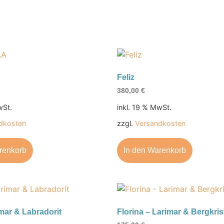
Feliz
380,00
€
wSt.
inkl. 19 % MwSt.
dkosten
zzgl.
Versandkosten
renkorb
In den Warenkorb
imar & Labradorit
Florina – Larimar & Bergkrist