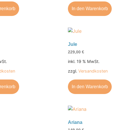
renkorb
In den Warenkorb
Jule
229,00
€
wSt.
inkl. 19 % MwSt.
dkosten
zzgl.
Versandkosten
renkorb
In den Warenkorb
Ariana