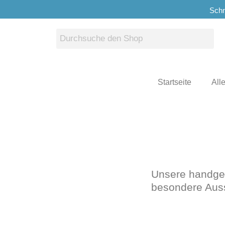
Schn
Startseite
All
Unsere handgef
besondere Auss