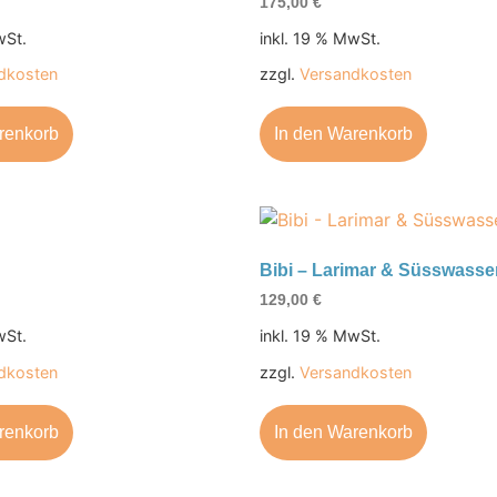
175,00
€
wSt.
inkl. 19 % MwSt.
dkosten
zzgl.
Versandkosten
renkorb
In den Warenkorb
Bibi – Larimar & Süsswasse
129,00
€
wSt.
inkl. 19 % MwSt.
dkosten
zzgl.
Versandkosten
renkorb
In den Warenkorb