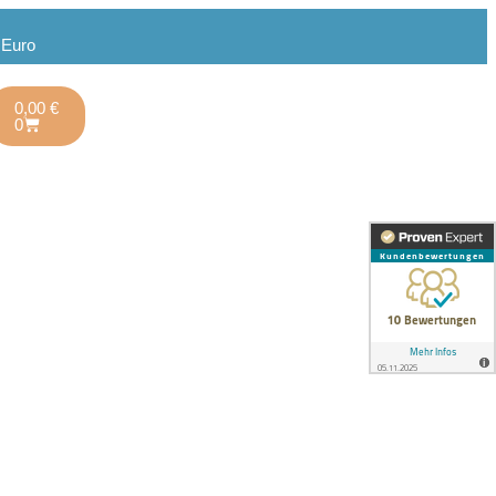
 Euro
0,00
€
0