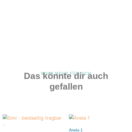
Das könnte dir auch
NOCH MEHR FÜR DICH
gefallen
Anela 1