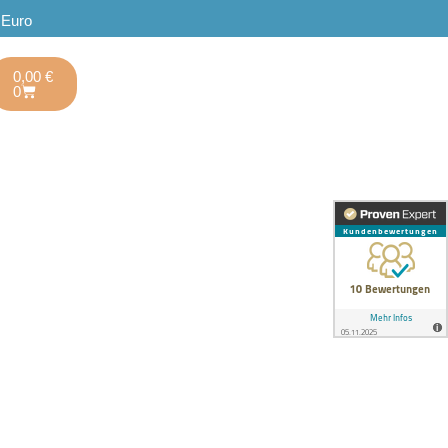
 Euro
0,00
€
0