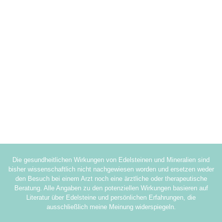
Die gesundheitlichen Wirkungen von Edelsteinen und Mineralien sind
bisher wissenschaftlich nicht nachgewiesen worden und ersetzen weder
den Besuch bei einem Arzt noch eine ärztliche oder therapeutische
Beratung. Alle Angaben zu den potenziellen Wirkungen basieren auf
Literatur über Edelsteine und persönlichen Erfahrungen, die
ausschließlich meine Meinung widerspiegeln.