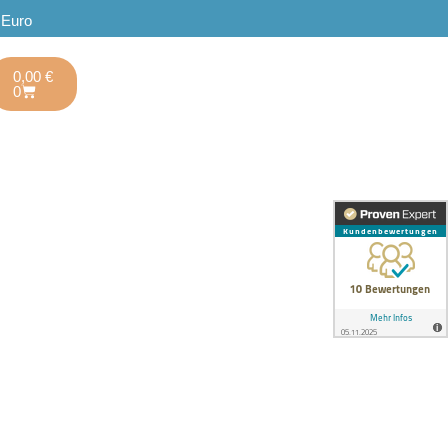
 Euro
0,00
€
0