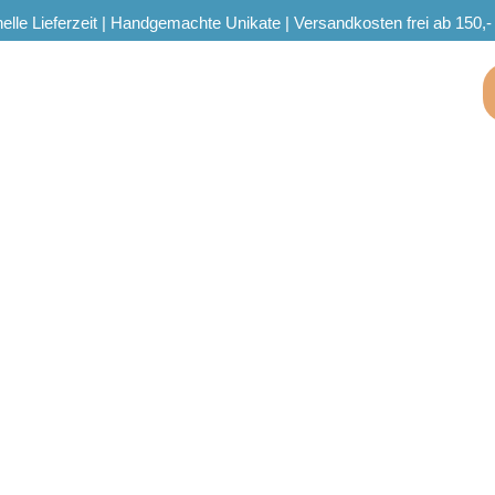
elle Lieferzeit | Handgemachte Unikate | Versandkosten frei ab 150,-