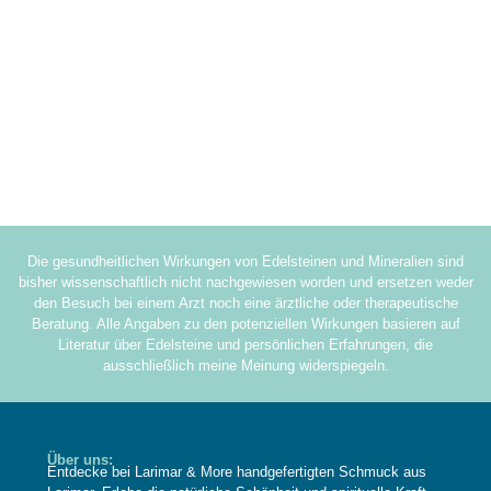
Die gesundheitlichen Wirkungen von Edelsteinen und Mineralien sind
bisher wissenschaftlich nicht nachgewiesen worden und ersetzen weder
den Besuch bei einem Arzt noch eine ärztliche oder therapeutische
Beratung. Alle Angaben zu den potenziellen Wirkungen basieren auf
Literatur über Edelsteine und persönlichen Erfahrungen, die
ausschließlich meine Meinung widerspiegeln.
Über uns:
Entdecke bei Larimar & More handgefertigten Schmuck aus