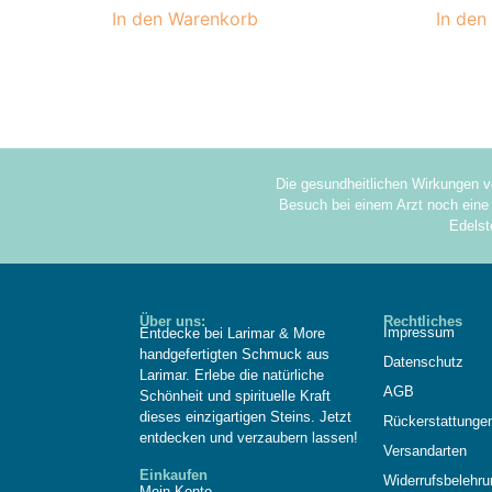
In den Warenkorb
In den
Die gesundheitlichen Wirkungen v
Besuch bei einem Arzt noch eine 
Edelst
Über uns:
Rechtliches
Impressum
Entdecke bei Larimar & More
handgefertigten Schmuck aus
Datenschutz
Larimar. Erlebe die natürliche
AGB
Schönheit und spirituelle Kraft
dieses einzigartigen Steins. Jetzt
Rückerstattunge
entdecken und verzaubern lassen!
Versandarten
Einkaufen
Widerrufsbelehru
Mein Konto