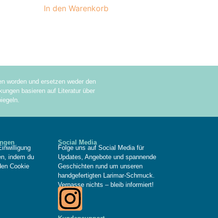
In den Warenkorb
sen worden und ersetzen weder den
ungen basieren auf Literatur über
iegeln.
ungen
Social Media
inwilligung
Folge uns auf Social Media für
fen, indem du
Updates, Angebote und spannende
den Cookie
Geschichten rund um unseren
handgefertigten Larimar-Schmuck.
Verpasse nichts – bleib informiert!