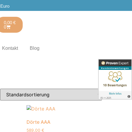
 Euro
0,00
€
0
Kontakt
Blog
Dörte AAA
589,00
€