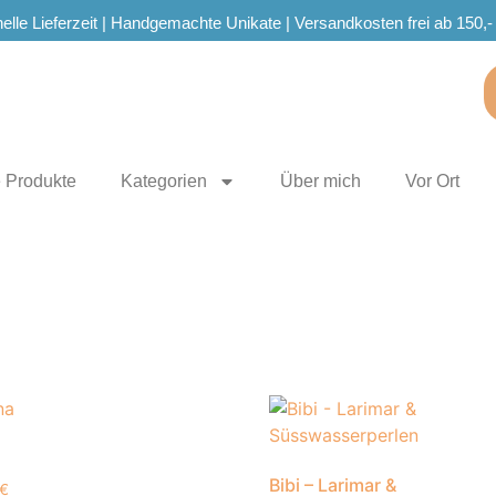
elle Lieferzeit | Handgemachte Unikate | Versandkosten frei ab 150,-
e Produkte
Kategorien
Über mich
Vor Ort
Bibi – Larimar &
€