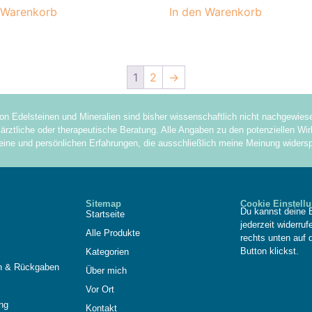
 Warenkorb
In den Warenkorb
1
2
→
on Edelsteinen und Mineralien sind bisher wissenschaftlich nicht nachgewie
ärztliche oder therapeutische Beratung. Alle Angaben zu den potenziellen Wirk
eine und persönlichen Erfahrungen, die ausschließlich meine Meinung widersp
Sitemap
Cookie Einstell
Du kannst deine E
Startseite
jederzeit widerru
Alle Produkte
rechts unten auf 
Button klickst.
Kategorien
n & Rückgaben
Über mich
Vor Ort
ng
Kontakt