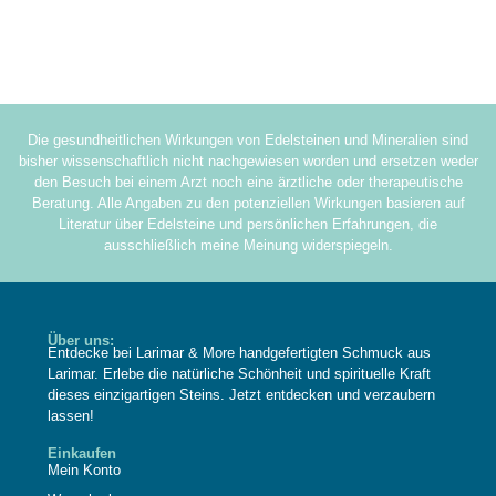
Die gesundheitlichen Wirkungen von Edelsteinen und Mineralien sind
bisher wissenschaftlich nicht nachgewiesen worden und ersetzen weder
den Besuch bei einem Arzt noch eine ärztliche oder therapeutische
Beratung. Alle Angaben zu den potenziellen Wirkungen basieren auf
Literatur über Edelsteine und persönlichen Erfahrungen, die
ausschließlich meine Meinung widerspiegeln.
Über uns:
Entdecke bei Larimar & More handgefertigten Schmuck aus
Larimar. Erlebe die natürliche Schönheit und spirituelle Kraft
dieses einzigartigen Steins. Jetzt entdecken und verzaubern
lassen!
Einkaufen
Mein Konto