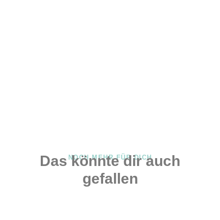
Das könnte dir auch
NOCH MEHR FÜR DICH
gefallen