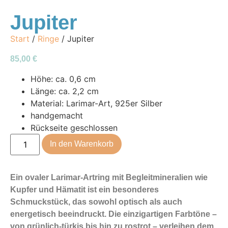
Jupiter
Start
/
Ringe
/ Jupiter
85,00
€
Höhe: ca. 0,6 cm
Länge: ca. 2,2 cm
Material: Larimar-Art, 925er Silber
handgemacht
Rückseite geschlossen
In den Warenkorb
Ein ovaler Larimar-Artring mit Begleitmineralien wie
Kupfer und Hämatit ist ein besonderes
Schmuckstück, das sowohl optisch als auch
energetisch beeindruckt. Die einzigartigen Farbtöne –
von grünlich-türkis bis hin zu rostrot – verleihen dem