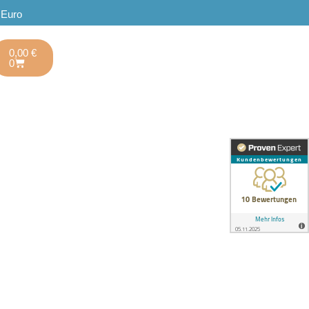
 Euro
0,00
€
0