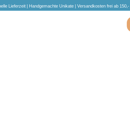
elle Lieferzeit | Handgemachte Unikate | Versandkosten frei ab 150,-