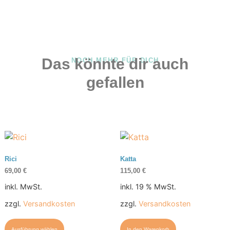
Das könnte dir auch
NOCH MEHR FÜR DICH
gefallen
Rici
Katta
69,00
€
115,00
€
inkl. MwSt.
inkl. 19 % MwSt.
zzgl.
Versandkosten
zzgl.
Versandkosten
Ausführung wählen
In den Warenkorb