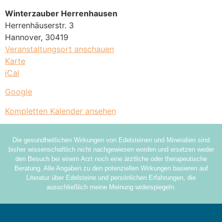
Winterzauber Herrenhausen
Herrenhäuserstr. 3
Hannover
,
30419
Veranstaltungsort anschauen
Karte
iCal
Google
Kompletten Kalender ansehen
Die gesundheitlichen Wirkungen von Edelsteinen und Mineralien sind
bisher wissenschaftlich nicht nachgewiesen worden und ersetzen weder
den Besuch bei einem Arzt noch eine ärztliche oder therapeutische
Beratung. Alle Angaben zu den potenziellen Wirkungen basieren auf
Literatur über Edelsteine und persönlichen Erfahrungen, die
ausschließlich meine Meinung widerspiegeln.