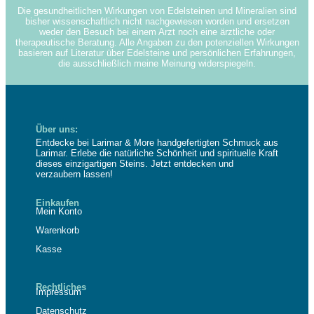
Die gesundheitlichen Wirkungen von Edelsteinen und Mineralien sind
bisher wissenschaftlich nicht nachgewiesen worden und ersetzen
weder den Besuch bei einem Arzt noch eine ärztliche oder
therapeutische Beratung. Alle Angaben zu den potenziellen Wirkungen
basieren auf Literatur über Edelsteine und persönlichen Erfahrungen,
die ausschließlich meine Meinung widerspiegeln.
Über uns:
Entdecke bei Larimar & More handgefertigten Schmuck aus
Larimar. Erlebe die natürliche Schönheit und spirituelle Kraft
dieses einzigartigen Steins. Jetzt entdecken und
verzaubern lassen!
Einkaufen
Mein Konto
Warenkorb
Kasse
Rechtliches
Impressum
Datenschutz