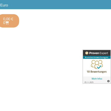
 Euro
0,00
€
0