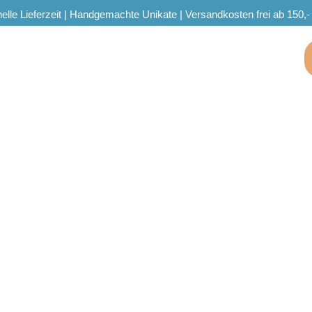
elle Lieferzeit | Handgemachte Unikate | Versandkosten frei ab 150,-