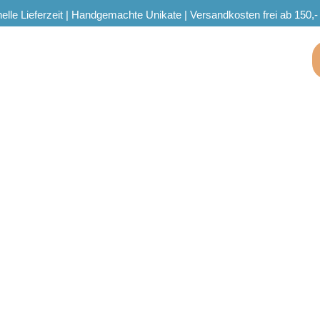
elle Lieferzeit | Handgemachte Unikate | Versandkosten frei ab 150,-