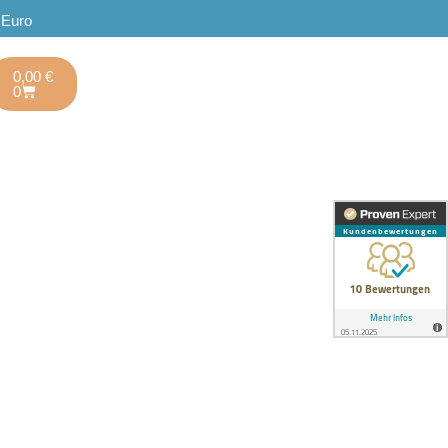
 Euro
0,00
€
0