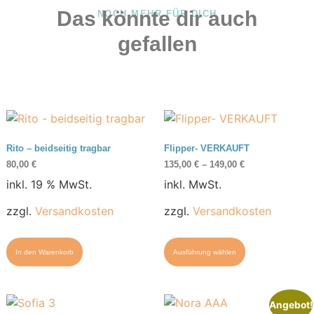
Das könnte dir auch
NOCH MEHR FÜR DICH
gefallen
Rito – beidseitig tragbar
Flipper- VERKAUFT
80,00
€
135,00
€
–
149,00
€
inkl. 19 % MwSt.
inkl. MwSt.
zzgl.
Versandkosten
zzgl.
Versandkosten
In den Warenkorb
Ausführung wählen
Angebot!