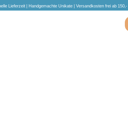
elle Lieferzeit | Handgemachte Unikate | Versandkosten frei ab 150,-