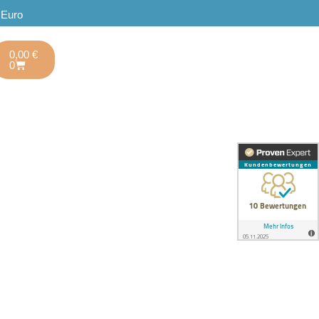
 Euro
0,00
€
0