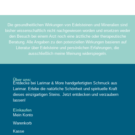
Die gesundheitlichen Wirkungen von Edelsteinen und Mineralien sind
bisher wissenschaftlich nicht nachgewiesen worden und ersetzen weder
den Besuch bei einem Arzt noch eine ärztliche oder therapeutische
Beratung. Alle Angaben zu den potenziellen Wirkungen basieren auf
Literatur über Edelsteine und persönlichen Erfahrungen, die
ausschließlich meine Meinung widerspiegeln.
Über uns:
Entdecke bei Larimar & More handgefertigten Schmuck aus
Larimar. Erlebe die natürliche Schönheit und spirituelle Kraft
dieses einzigartigen Steins. Jetzt entdecken und verzaubern
lassen!
Einkaufen
Mein Konto
Warenkorb
Kasse