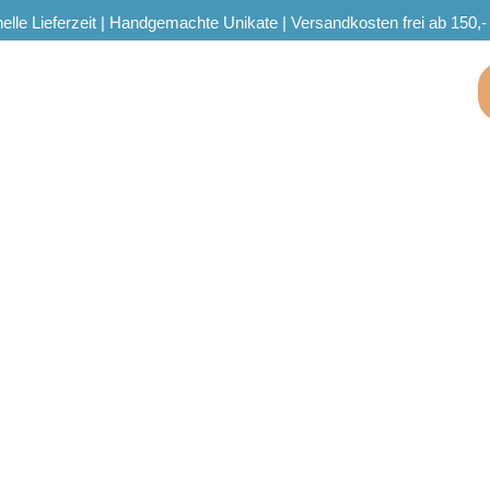
elle Lieferzeit | Handgemachte Unikate | Versandkosten frei ab 150,-