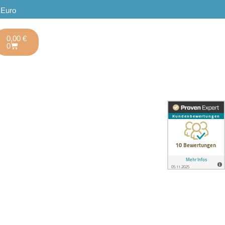
 Euro
0,00
€
0