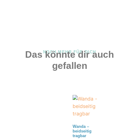
Das könnte dir auch
NOCH MEHR FÜR DICH
gefallen
Wanda –
beidseitig
tragbar