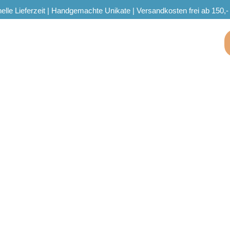
elle Lieferzeit | Handgemachte Unikate | Versandkosten frei ab 150,-