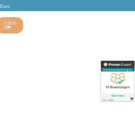
 Euro
0,00
€
0