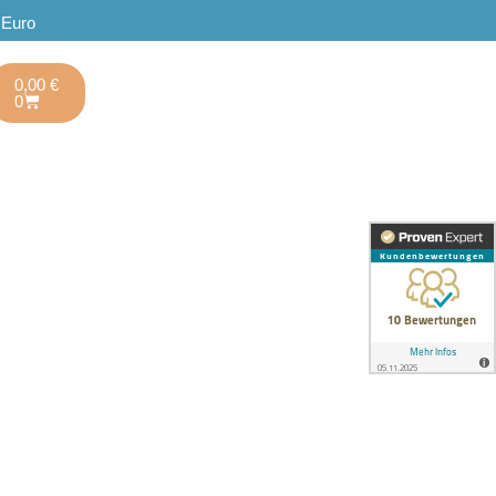
 Euro
0,00
€
0