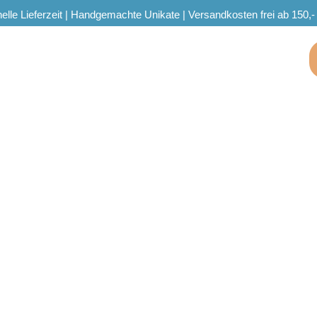
elle Lieferzeit | Handgemachte Unikate | Versandkosten frei ab 150,-