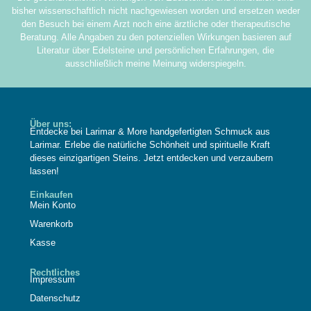
bisher wissenschaftlich nicht nachgewiesen worden und ersetzen weder
den Besuch bei einem Arzt noch eine ärztliche oder therapeutische
Beratung. Alle Angaben zu den potenziellen Wirkungen basieren auf
Literatur über Edelsteine und persönlichen Erfahrungen, die
ausschließlich meine Meinung widerspiegeln.
Über uns:
Entdecke bei Larimar & More handgefertigten Schmuck aus
Larimar. Erlebe die natürliche Schönheit und spirituelle Kraft
dieses einzigartigen Steins. Jetzt entdecken und verzaubern
lassen!
Einkaufen
Mein Konto
Warenkorb
Kasse
Rechtliches
Impressum
Datenschutz