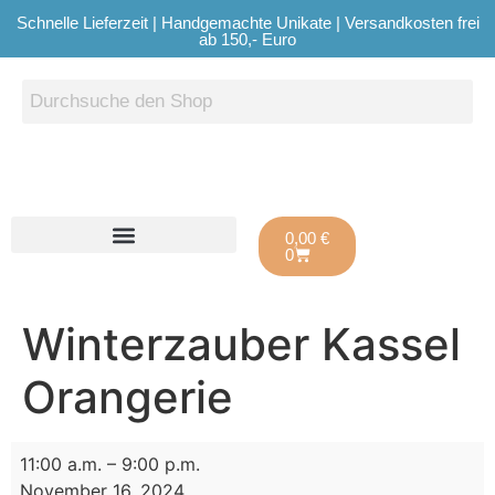
Schnelle Lieferzeit | Handgemachte Unikate | Versandkosten frei
ab 150,- Euro
0,00
€
0
Winterzauber Kassel
Orangerie
11:00 a.m.
–
9:00 p.m.
November 16, 2024