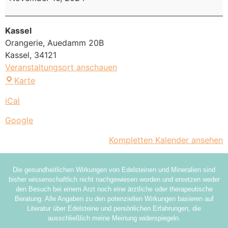
Kassel
Orangerie, Auedamm 20B
Kassel
,
34121
Veranstaltungsort anschauen
Karte
iCal
Google
Kompletten Kalender ansehen
Die gesundheitlichen Wirkungen von Edelsteinen und Mineralien sind
bisher wissenschaftlich nicht nachgewiesen worden und ersetzen weder
den Besuch bei einem Arzt noch eine ärztliche oder therapeutische
Beratung. Alle Angaben zu den potenziellen Wirkungen basieren auf
Literatur über Edelsteine und persönlichen Erfahrungen, die
ausschließlich meine Meinung widerspiegeln.