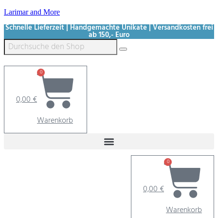
Larimar and More
Schnelle Lieferzeit | Handgemachte Unikate | Versandkosten frei
ab 150,- Euro
0
0,00
€
Warenkorb
0
0,00
€
Warenkorb