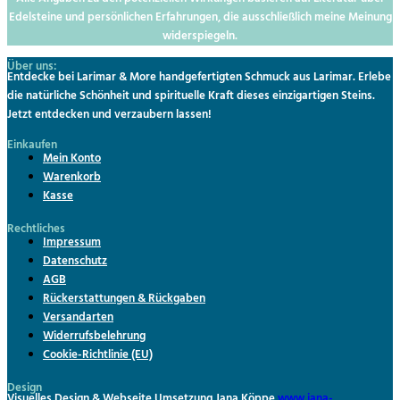
Edelsteine und persönlichen Erfahrungen, die ausschließlich meine Meinung
widerspiegeln.
Über uns:
Entdecke bei Larimar & More handgefertigten Schmuck aus Larimar. Erlebe
die natürliche Schönheit und spirituelle Kraft dieses einzigartigen Steins.
Jetzt entdecken und verzaubern lassen!
Einkaufen
Menü
Mein Konto
Warenkorb
Kasse
Rechtliches
Menü
Impressum
Datenschutz
AGB
Rückerstattungen & Rückgaben
Versandarten
Widerrufsbelehrung
Cookie-Richtlinie (EU)
Design
Visuelles Design & Webseite Umsetzung Jana Köppe
www.jana-