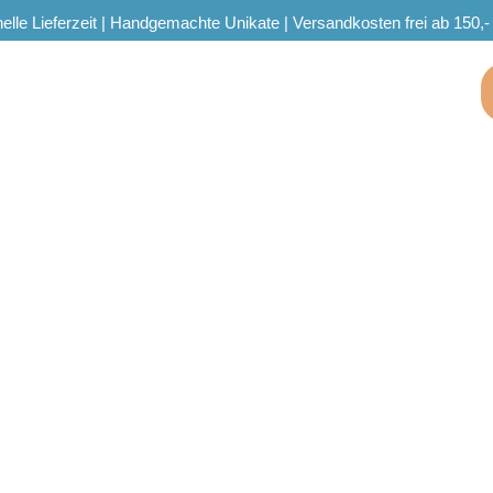
elle Lieferzeit | Handgemachte Unikate | Versandkosten frei ab 150,-