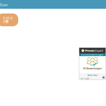
 Euro
0,00
€
0