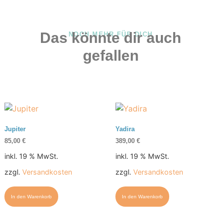
Das könnte dir auch
NOCH MEHR FÜR DICH
gefallen
Jupiter
Yadira
85,00
€
389,00
€
inkl. 19 % MwSt.
inkl. 19 % MwSt.
zzgl.
Versandkosten
zzgl.
Versandkosten
In den Warenkorb
In den Warenkorb