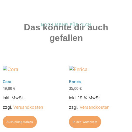
Das könnte dir auch
NOCH MEHR FÜR DICH
gefallen
Cora
Enrica
49,00
€
35,00
€
inkl. MwSt.
inkl. 19 % MwSt.
zzgl.
Versandkosten
zzgl.
Versandkosten
Ausführung wählen
In den Warenkorb