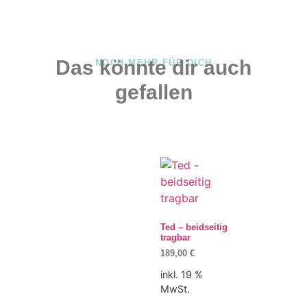
Das könnte dir auch
NOCH MEHR FÜR DICH
gefallen
Ted – beidseitig
tragbar
189,00
€
inkl. 19 %
MwSt.