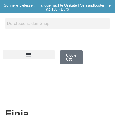
Schnelle Lieferzeit | Handgemachte Unikate | Versandkosten frei
ab 150,- Euro
0,00
€
0
Finja