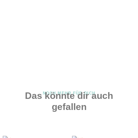
Das könnte dir auch
NOCH MEHR FÜR DICH
gefallen