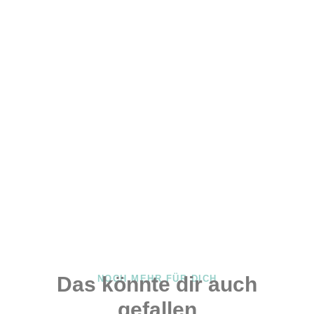
Das könnte dir auch
NOCH MEHR FÜR DICH
gefallen