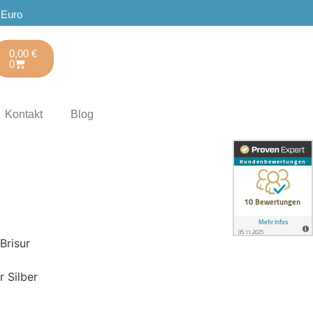
 Euro
0,00
€
0
Kontakt
Blog
Brisur
r Silber