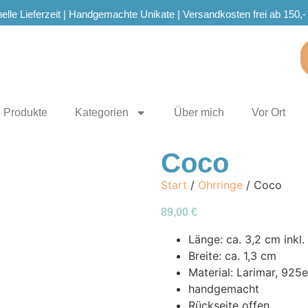
elle Lieferzeit | Handgemachte Unikate | Versandkosten frei ab 150,-
e Produkte
Kategorien
Über mich
Vor Ort
Coco
Start
/
Ohrringe
/ Coco
89,00
€
Länge: ca. 3,2 cm inkl. 
Breite: ca. 1,3 cm
Material: Larimar, 925e
handgemacht
Rückseite offen