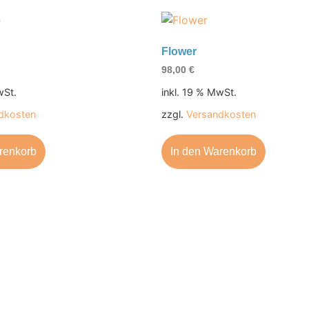
Flower
98,00
€
wSt.
inkl. 19 % MwSt.
dkosten
zzgl.
Versandkosten
renkorb
In den Warenkorb