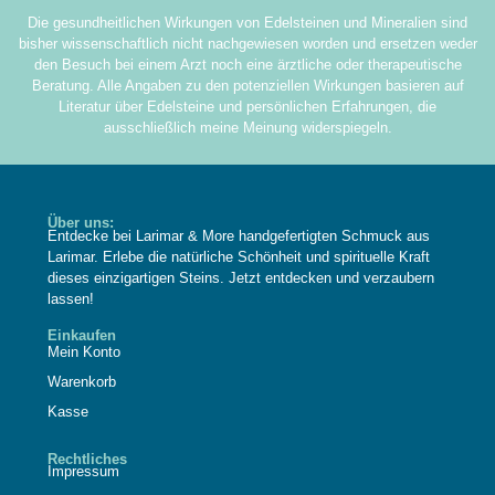
Die gesundheitlichen Wirkungen von Edelsteinen und Mineralien sind
bisher wissenschaftlich nicht nachgewiesen worden und ersetzen weder
den Besuch bei einem Arzt noch eine ärztliche oder therapeutische
Beratung. Alle Angaben zu den potenziellen Wirkungen basieren auf
Literatur über Edelsteine und persönlichen Erfahrungen, die
ausschließlich meine Meinung widerspiegeln.
Über uns:
Entdecke bei Larimar & More handgefertigten Schmuck aus
Larimar. Erlebe die natürliche Schönheit und spirituelle Kraft
dieses einzigartigen Steins. Jetzt entdecken und verzaubern
lassen!
Einkaufen
Mein Konto
Warenkorb
Kasse
Rechtliches
Impressum