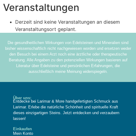
Veranstaltungen
Derzeit sind keine Veranstaltungen an diesem
Veranstaltungsort geplant.
Die gesundheitlichen Wirkungen von Edelsteinen und Mineralien sind
bisher wissenschaftlich nicht nachgewiesen worden und ersetzen weder
den Besuch bei einem Arzt noch eine ärztliche oder therapeutische
Beratung. Alle Angaben zu den potenziellen Wirkungen basieren auf
Literatur über Edelsteine und persönlichen Erfahrungen, die
ausschließlich meine Meinung widerspiegeln.
Über uns:
Entdecke bei Larimar & More handgefertigten Schmuck aus
Larimar. Erlebe die natürliche Schönheit und spirituelle Kraft
dieses einzigartigen Steins. Jetzt entdecken und verzaubern
lassen!
Einkaufen
Mein Konto