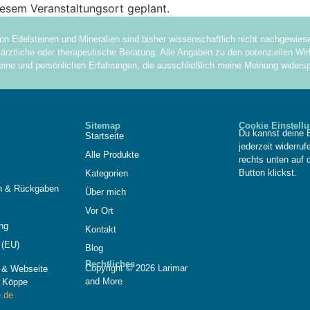
iesem Veranstaltungsort geplant.
on Edelsteinen und Mineralien sind bisher wissenschaftlich nicht nachgewie
ärztliche oder therapeutische Beratung. Alle Angaben zu den potenziellen Wirk
eine und persönlichen Erfahrungen, die ausschließlich meine Meinung widersp
Sitemap
Cookie Einstell
Du kannst deine E
Startseite
jederzeit widerru
Alle Produkte
rechts unten auf 
Button klickst.
Kategorien
n & Rückgaben
Über mich
Vor Ort
ng
Kontakt
 (EU)
Blog
Rechtliches
Copyright © 2026 Larimar
n & Webseite
and More
 Köppe
.de