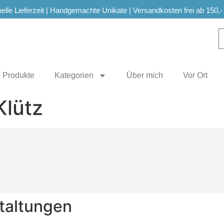
elle Lieferzeit | Handgemachte Unikate | Versandkosten frei ab 150,-
e Produkte
Kategorien
Über mich
Vor Ort
Klütz
taltungen