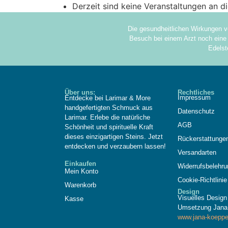
Derzeit sind keine Veranstaltungen an d
Die gesundheitlichen Wirkungen v
Besuch bei einem Arzt noch eine 
Edelst
Über uns:
Rechtliches
Impressum
Entdecke bei Larimar & More
handgefertigten Schmuck aus
Datenschutz
Larimar. Erlebe die natürliche
AGB
Schönheit und spirituelle Kraft
dieses einzigartigen Steins. Jetzt
Rückerstattunge
entdecken und verzaubern lassen!
Versandarten
Einkaufen
Widerrufsbelehru
Mein Konto
Cookie-Richtlinie
Warenkorb
Design
Visuelles Desig
Kasse
Umsetzung Jana
www.jana-koeppe