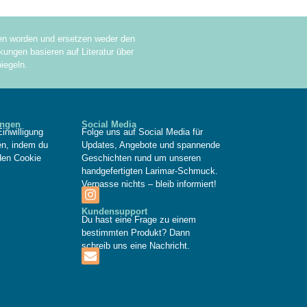
sen worden und ersetzen weder den
ungen basieren auf Literatur über
iegeln.
ungen
Social Media
inwilligung
Folge uns auf Social Media für
fen, indem du
Updates, Angebote und spannende
den Cookie
Geschichten rund um unseren
handgefertigten Larimar-Schmuck.
Verpasse nichts – bleib informiert!
Kundensupport
Du hast eine Frage zu einem
bestimmten Produkt? Dann
schreib uns eine Nachricht.