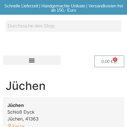
Schnelle Lieferzeit | Handgemachte Unikate | Versandkosten frei
ab 150,- Euro
0
0,00
€
Jüchen
Jüchen
Schloß Dyck
Jüchen
,
41363
Karte