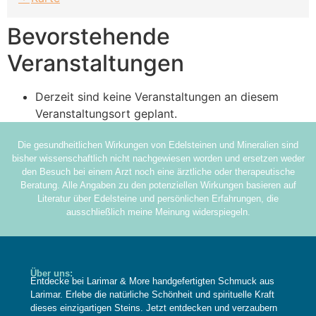
Bevorstehende
Veranstaltungen
Derzeit sind keine Veranstaltungen an diesem
Veranstaltungsort geplant.
Die gesundheitlichen Wirkungen von Edelsteinen und Mineralien sind
bisher wissenschaftlich nicht nachgewiesen worden und ersetzen weder
den Besuch bei einem Arzt noch eine ärztliche oder therapeutische
Beratung. Alle Angaben zu den potenziellen Wirkungen basieren auf
Literatur über Edelsteine und persönlichen Erfahrungen, die
ausschließlich meine Meinung widerspiegeln.
Über uns:
Entdecke bei Larimar & More handgefertigten Schmuck aus
Larimar. Erlebe die natürliche Schönheit und spirituelle Kraft
dieses einzigartigen Steins. Jetzt entdecken und verzaubern