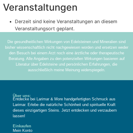
Veranstaltungen
Derzeit sind keine Veranstaltungen an diesem
Veranstaltungsort geplant.
Die gesundheitlichen Wirkungen von Edelsteinen und Mineralien sind
bisher wissenschaftlich nicht nachgewiesen worden und ersetzen weder
den Besuch bei einem Arzt noch eine ärztliche oder therapeutische
Beratung. Alle Angaben zu den potenziellen Wirkungen basieren auf
Literatur über Edelsteine und persönlichen Erfahrungen, die
ausschließlich meine Meinung widerspiegeln.
Über uns:
Entdecke bei Larimar & More handgefertigten Schmuck aus
Larimar. Erlebe die natürliche Schönheit und spirituelle Kraft
dieses einzigartigen Steins. Jetzt entdecken und verzaubern
lassen!
Einkaufen
Mein Konto