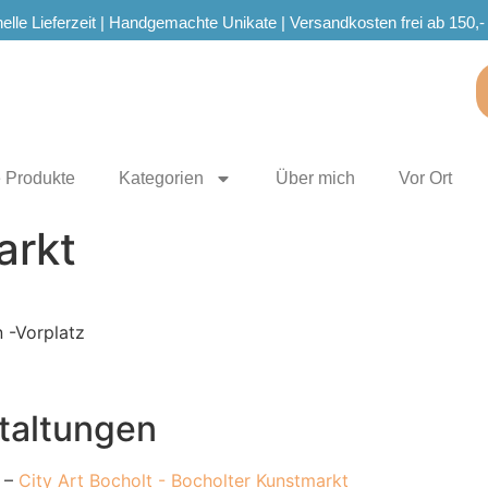
elle Lieferzeit | Handgemachte Unikate | Versandkosten frei ab 150,-
e Produkte
Kategorien
Über mich
Vor Ort
arkt
 -Vorplatz
taltungen
–
City Art Bocholt - Bocholter Kunstmarkt