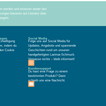
sen worden und ersetzen weder den
ungen basieren auf Literatur über
iegeln.
ungen
Social Media
inwilligung
Folge uns auf Social Media für
fen, indem du
Updates, Angebote und spannende
den Cookie
Geschichten rund um unseren
handgefertigten Larimar-Schmuck.
Verpasse nichts – bleib informiert!
Kundensupport
Du hast eine Frage zu einem
bestimmten Produkt? Dann
schreib uns eine Nachricht.