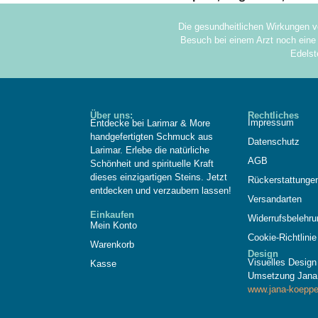
Die gesundheitlichen Wirkungen v
Besuch bei einem Arzt noch eine 
Edelst
Über uns:
Rechtliches
Impressum
Entdecke bei Larimar & More
handgefertigten Schmuck aus
Datenschutz
Larimar. Erlebe die natürliche
AGB
Schönheit und spirituelle Kraft
dieses einzigartigen Steins. Jetzt
Rückerstattunge
entdecken und verzaubern lassen!
Versandarten
Einkaufen
Widerrufsbelehru
Mein Konto
Cookie-Richtlinie
Warenkorb
Design
Visuelles Desig
Kasse
Umsetzung Jana
www.jana-koeppe