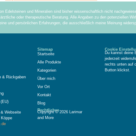
on Edelsteinen und Mineralien sind bisher wissenschaftlich nicht nachgewie
ärztliche oder therapeutische Beratung. Alle Angaben zu den potenziellen Wirk
eine und persönlichen Erfahrungen, die ausschließlich meine Meinung widersp
Sitemap
Cookie Einstell
Du kannst deine E
Startseite
jederzeit widerru
Alle Produkte
rechts unten auf 
Button klickst.
Kategorien
n & Rückgaben
Über mich
Vor Ort
ng
Kontakt
 (EU)
Blog
Rechtliches
Copyright © 2026 Larimar
n & Webseite
and More
 Köppe
.de