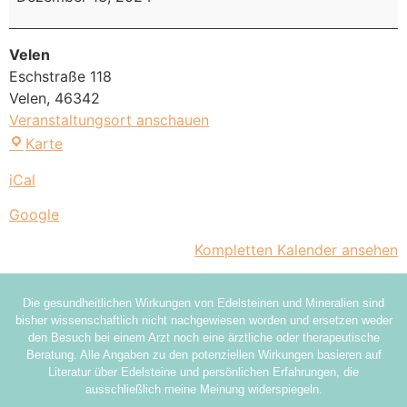
Velen
Eschstraße 118
Velen
,
46342
Veranstaltungsort anschauen
Karte
iCal
Google
Kompletten Kalender ansehen
Die gesundheitlichen Wirkungen von Edelsteinen und Mineralien sind
bisher wissenschaftlich nicht nachgewiesen worden und ersetzen weder
den Besuch bei einem Arzt noch eine ärztliche oder therapeutische
Beratung. Alle Angaben zu den potenziellen Wirkungen basieren auf
Literatur über Edelsteine und persönlichen Erfahrungen, die
ausschließlich meine Meinung widerspiegeln.