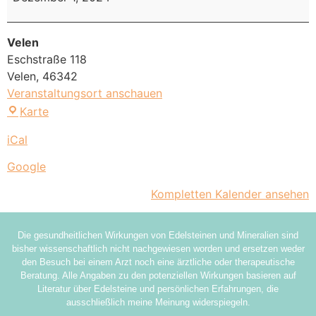
Velen
Eschstraße 118
Velen
,
46342
Veranstaltungsort anschauen
Karte
iCal
Google
Kompletten Kalender ansehen
Die gesundheitlichen Wirkungen von Edelsteinen und Mineralien sind
bisher wissenschaftlich nicht nachgewiesen worden und ersetzen weder
den Besuch bei einem Arzt noch eine ärztliche oder therapeutische
Beratung. Alle Angaben zu den potenziellen Wirkungen basieren auf
Literatur über Edelsteine und persönlichen Erfahrungen, die
ausschließlich meine Meinung widerspiegeln.