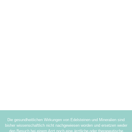
Die gesundheitlichen Wirkungen von Edelsteinen und Mineralien sind
bisher wissenschaftlich nicht nachgewiesen worden und ersetzen weder
den Besuch bei einem Arzt noch eine ärztliche oder therapeutische