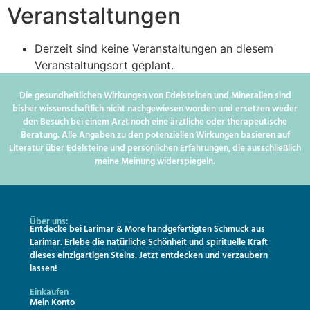
Veranstaltungen
Derzeit sind keine Veranstaltungen an diesem
Veranstaltungsort geplant.
Die gesundheitlichen Wirkungen von Edelsteinen und Mineralien sind
bisher wissenschaftlich nicht nachgewiesen worden und ersetzen weder
den Besuch bei einem Arzt noch eine ärztliche oder therapeutische
Beratung. Alle Angaben zu den potenziellen Wirkungen basieren auf
Literatur über Edelsteine und persönlichen Erfahrungen, die ausschließlich
meine Meinung widerspiegeln.
Über uns:
Entdecke bei Larimar & More handgefertigten Schmuck aus
Larimar. Erlebe die natürliche Schönheit und spirituelle Kraft
dieses einzigartigen Steins. Jetzt entdecken und verzaubern
lassen!
Einkaufen
Mein Konto